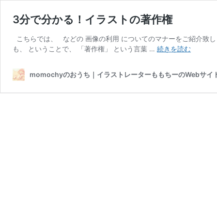
3分で分かる！イラストの著作権
こちらでは、 などの 画像の利用 についてのマナーをご紹介致し
3
も、 ということで、 「著作権」 という言葉 …
続きを読む
分
で
momochyのおうち｜イラストレーターももちーのWebサイ
分
か
る！
イ
ラ
ス
ト
の
著
作
権