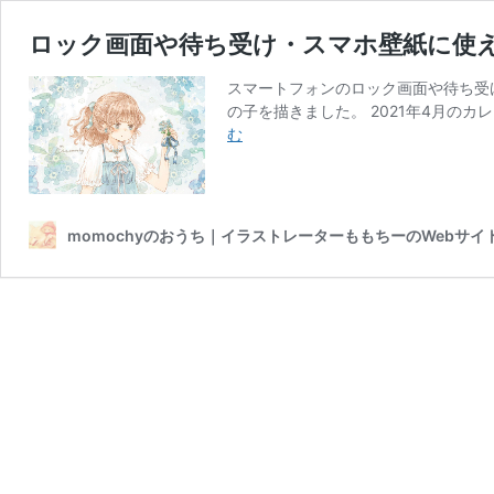
ロック画面や待ち受け・スマホ壁紙に使え
スマートフォンのロック画面や待ち受
の子を描きました。 2021年4月のカレ
ロ
む
ッ
ク
画
面
momochyのおうち｜イラストレーターももちーのWebサイ
や
待
ち
受
け・
ス
マ
ホ
壁
紙
に