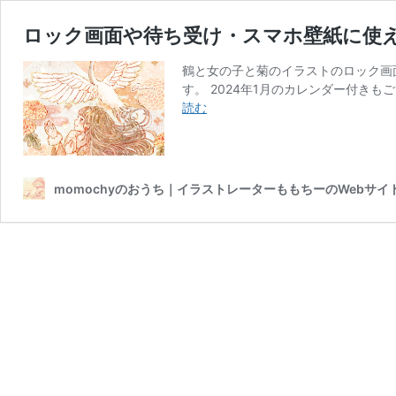
ロック画面や待ち受け・スマホ壁紙に使え
鶴と女の子と菊のイラストのロック画
す。 2024年1月のカレンダー付きもご
ロ
読む
ッ
ク
画
面
momochyのおうち｜イラストレーターももちーのWebサイ
や
待
ち
受
け・
ス
マ
ホ
壁
紙
に