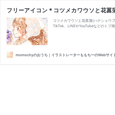
フリーアイコン＊コツメカワウソと花菖蒲
コツメカワウソと花菖蒲(ハナショウブ)と女
TikTok、LINEやYouTubeな
momochyのおうち｜イラストレーターももちーのWebサイ