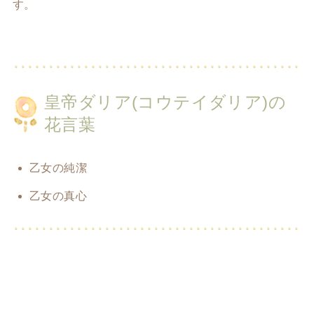
す。
皇帝ダリア(コウテイダリア)の
花言葉
乙女の純潔
乙女の真心