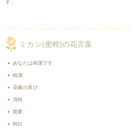
す。
ミカン(蜜柑)の花言葉
あなたは純潔です
純潔
花嫁の喜び
清純
親愛
純白