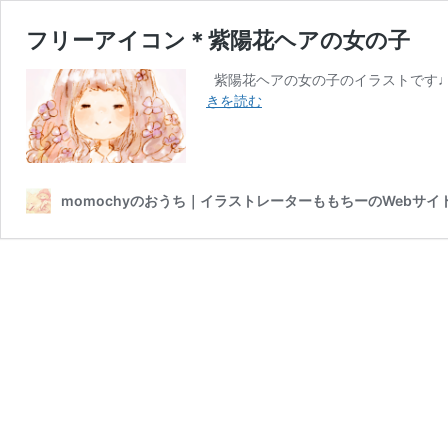
フリーアイコン＊紫陽花ヘアの女の子
紫陽花ヘアの女の子のイラストです♩ 
フ
きを読む
リ
ー
ア
イ
momochyのおうち｜イラストレーターももちーのWebサイ
コ
ン
＊
紫
陽
花
ヘ
ア
の
女
の
子