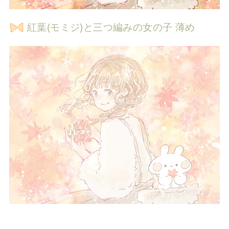
紅葉(モミジ)と三つ編みの女の子 薄め