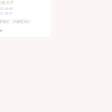
の女の子
021-10-02
017-10-17
イコン
ハロウィン
ew