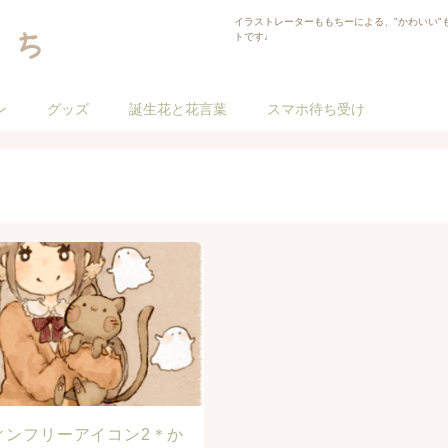
イラストレーターももちーによる、"かわいい"
トです♩
ン
グッズ
誕生花と花言葉
スマホ待ち受け
ィンフリーアイコン2＊か