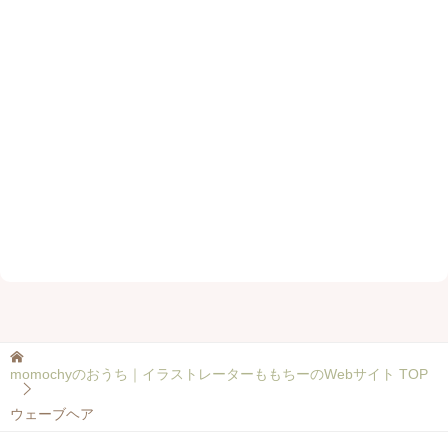
momochyのおうち｜イラストレーターももちーのWebサイト
TOP
ウェーブヘア