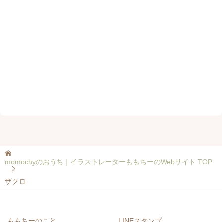
momochyのおうち｜イラストレーターももちーのWebサイト
TOP
ザクロ
ももちーのこと
LINEスタンプ