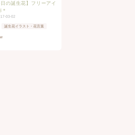
24日の誕生花】フリーアイ
布＊
017-03-02
誕生花イラスト・花言葉
ew