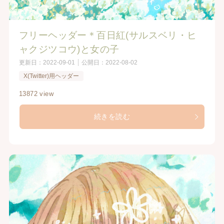
フリーヘッダー＊百日紅(サルスベリ・ヒ
ャクジツコウ)と女の子
更新日：
2022-09-01
公開日：
2022-08-02
X(Twitter)用ヘッダー
13872 view
続きを読む