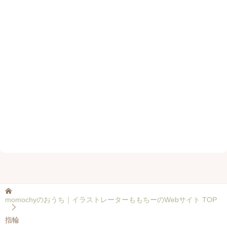
momochyのおうち｜イラストレーターももちーのWebサイト
TOP
指輪