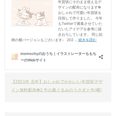
【2021年 丑年】おしゃれでかわいい年賀状デザ
イン無料配布❁2 牛の着ぐるみのうさぎと牛(横)