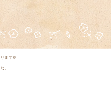
ります❁
した。