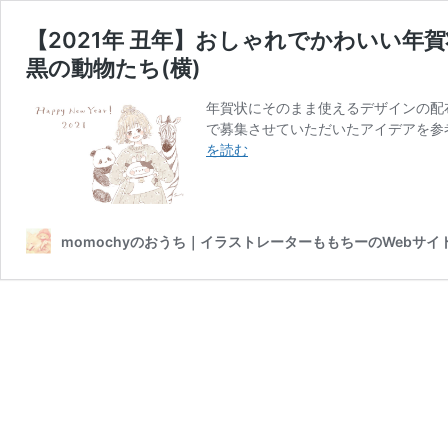
【2021年 丑年】おしゃれでかわいい年
黒の動物たち(横)
年賀状にそのまま使えるデザインの配布に
で募集させていただいたアイデアを参考
【2021
を読む
年
丑
年】
お
momochyのおうち｜イラストレーターももちーのWebサイ
し
ゃ
れ
で
か
わ
い
い
年
賀