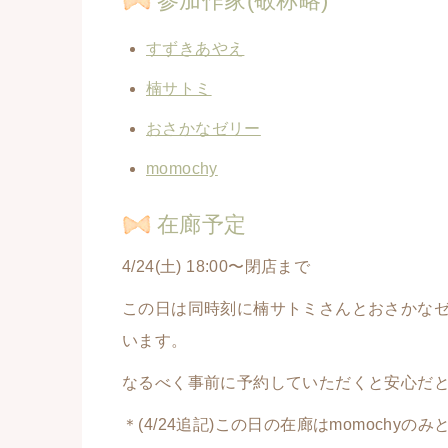
参加作家(敬称略)
すずきあやえ
楠サトミ
おさかなゼリー
momochy
在廊予定
4/24(土) 18:00〜閉店まで
この日は同時刻に楠サトミさんとおさかな
います。
なるべく事前に予約していただくと安心だと
＊(4/24追記)この日の在廊はmomoch