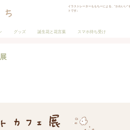
イラストレーターももちーによる、"かわいい"
トです♩
ン
グッズ
誕生花と花言葉
スマホ待ち受け
展