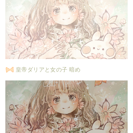
皇帝ダリアと女の子 暗め