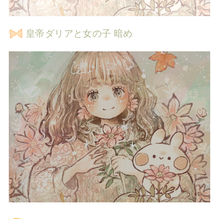
皇帝ダリアと女の子 暗め