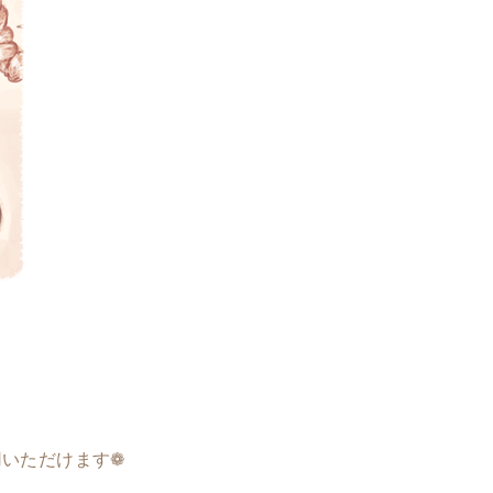
♩
いただけます❁