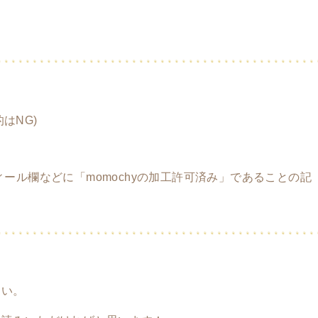
はNG)
ィール欄などに「momochyの加工許可済み」であることの記
さい。